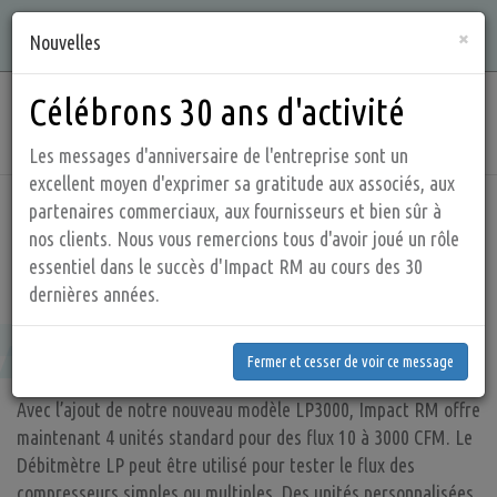
Aller
Qualité, intégrité, connaissances et service sont ce que nous
×
au
Nouvelles
offrons !
contenu
principal
Célébrons 30 ans d'activité
Main
navig
Les messages d'anniversaire de l'entreprise sont un
excellent moyen d'exprimer sa gratitude aux associés, aux
partenaires commerciaux, aux fournisseurs et bien sûr à
Accueil
Produits
Les débitmètres
nos clients. Nous vous remercions tous d'avoir joué un rôle
essentiel dans le succès d'Impact RM au cours des 30
Le Débitmètre LP mécanique
dernières années.
Fermer et cesser de voir ce message
Le Débitmètre LP mécanique
Fermer et cesser de voir ce message
Avec l’ajout de notre nouveau modèle LP3000, Impact RM offre
maintenant 4 unités standard pour des flux 10 à 3000 CFM. Le
Débitmètre LP peut être utilisé pour tester le flux des
compresseurs simples ou multiples. Des unités personnalisées