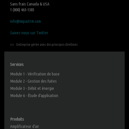
Sans frais Canada & USA
1 (800) 463-1385
info@impactrm.com
Suivez-nous sur Twitter
Entreprise gérée avec des principes chrétiens
Services
Module 1 - Vérification de base
Module 2 - Gestion des fuites
Module 3 - Débit et énergie
Module 6 - Étude d’application
Produits
Amplificateur d’air