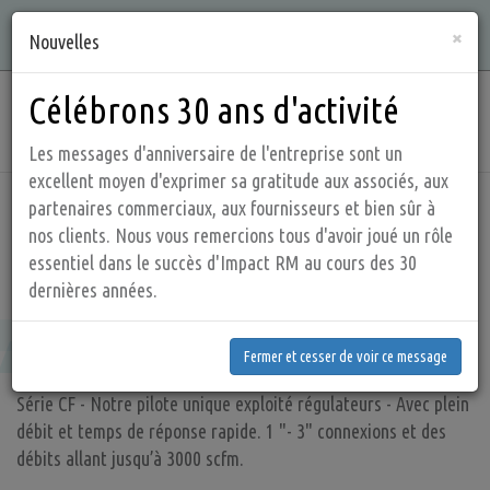
Aller
Qualité, intégrité, connaissances et service sont ce que nous
×
au
Nouvelles
offrons !
contenu
principal
Célébrons 30 ans d'activité
Main
navig
Les messages d'anniversaire de l'entreprise sont un
excellent moyen d'exprimer sa gratitude aux associés, aux
partenaires commerciaux, aux fournisseurs et bien sûr à
Accueil
Produits
Régulateurs de débit élevé
nos clients. Nous vous remercions tous d'avoir joué un rôle
essentiel dans le succès d'Impact RM au cours des 30
HFR - Régulateurs de débit élevé
dernières années.
Fermer et cesser de voir ce message
HFR - Régulateurs de débit élevé
Fermer et cesser de voir ce message
Série CF - Notre pilote unique exploité régulateurs - Avec plein
débit et temps de réponse rapide. 1 "- 3" connexions et des
débits allant jusqu’à 3000 scfm.