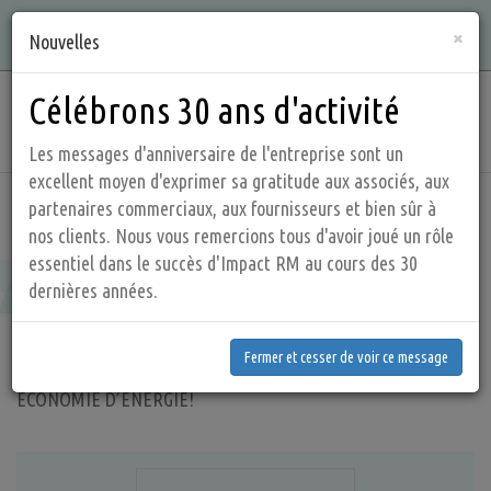
Aller
Qualité, intégrité, connaissances et service sont ce que nous
×
au
Nouvelles
offrons !
contenu
principal
Célébrons 30 ans d'activité
Main
navig
Les messages d'anniversaire de l'entreprise sont un
excellent moyen d'exprimer sa gratitude aux associés, aux
partenaires commerciaux, aux fournisseurs et bien sûr à
Accueil
Produits
Gestion des condensats
nos clients. Nous vous remercions tous d'avoir joué un rôle
Gestion des condensats
essentiel dans le succès d'Impact RM au cours des 30
dernières années.
Fermer et cesser de voir ce message
Impact RM offre une variété de dispositifs de purge
Fermer et cesser de voir ce message
présentant de grandes différences dans l’efficacité et les prix.
ÉCONOMIE D’ÉNERGIE
!