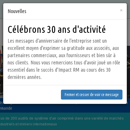
Aller
Qualité, intégrité, connaissances et service sont ce que nous
×
au
Nouvelles
offrons !
contenu
principal
Célébrons 30 ans d'activité
Main
navig
Les messages d'anniversaire de l'entreprise sont un
excellent moyen d'exprimer sa gratitude aux associés, aux
partenaires commerciaux, aux fournisseurs et bien sûr à
nos clients. Nous vous remercions tous d'avoir joué un rôle
essentiel dans le succès d'Impact RM au cours des 30
dernières années.
Fermer et cesser de voir ce message
Fermer et cesser de voir ce message
érez votre système d'air comprimé plus efficacement
ous regardons la situation dans son ensemble, à la fois du côté de l'offre et la
ne société de vente et de service qui a un IMPACT positif sur votre budget!
emande
ous offrons des produits et services qui sont conçus pour économiser de
otre objectif est de fournir des produits de qualité, et des services d'économie
'énergie et de l'argent
lus de 200 audits de système d'air comprimé dans une variété de marchés
'énergie à nos clients
ndustriels et miniers internationaux