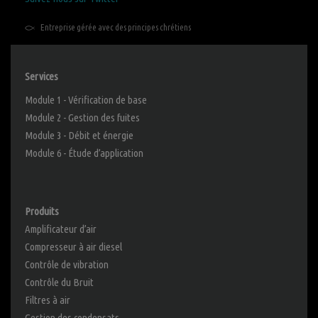
Entreprise gérée avec des principes chrétiens
Services
Module 1 - Vérification de base
Module 2 - Gestion des fuites
Module 3 - Débit et énergie
Module 6 - Étude d’application
Produits
Amplificateur d’air
Compresseur à air diesel
Contrôle de vibration
Contrôle du Bruit
Filtres à air
Gestion des condensats