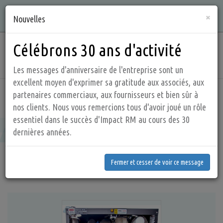
Aller
Qualité, intégrité, connaissances et service sont ce que nous
×
au
Nouvelles
offrons !
contenu
principal
Célébrons 30 ans d'activité
Main
navig
Les messages d'anniversaire de l'entreprise sont un
excellent moyen d'exprimer sa gratitude aux associés, aux
partenaires commerciaux, aux fournisseurs et bien sûr à
Accueil
Produits
Compresseur à air diesel
nos clients. Nous vous remercions tous d'avoir joué un rôle
Compresseur à air diesel
essentiel dans le succès d'Impact RM au cours des 30
dernières années.
Fermer et cesser de voir ce message
Nouveau
compresseur d’air à moteur diesel autonome.
Fermer et cesser de voir ce message
Compacts Puissants