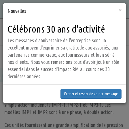
Aller
Qualité, intégrité, connaissances et service sont ce que nous
×
au
Nouvelles
offrons !
contenu
principal
Célébrons 30 ans d'activité
Main
navig
Les messages d'anniversaire de l'entreprise sont un
excellent moyen d'exprimer sa gratitude aux associés, aux
partenaires commerciaux, aux fournisseurs et bien sûr à
Accueil
Produits
Amplificateur d’air
Ratio Multiple
nos clients. Nous vous remercions tous d'avoir joué un rôle
Ratio Multiple
essentiel dans le succès d'Impact RM au cours des 30
dernières années.
Fermer et cesser de voir ce message
Nous proposons trois modèles d’amplificateur d’air de
Fermer et cesser de voir ce message
configuration à une phase à simple action. Les modèles à
simple action incluent le IMP1-1, IMP2-1 et IMP3-1. Les
modèles IMP1 et IMP2 sont à une phase, à double action.
Ces unités fournissent une grande amplification de la pression