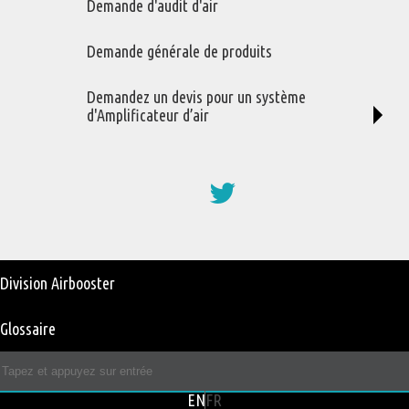
Demande d'audit d'air
Demande générale de produits
Demandez un devis pour un système
d'Amplificateur d’air
Social
Media
User
Division Airbooster
account
Glossaire
menu
ENGLISH
FRANÇAIS