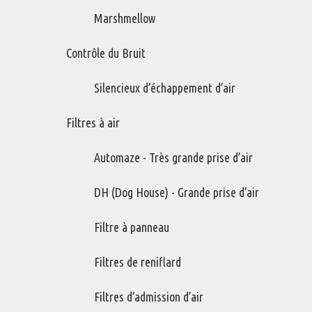
grâce à l'un de leurs programmes de télévision. Notre glossaire est
Marshmellow
une liste alphabétique étendue qui donne une brève définition des
mots ou des termes liés au sujet spécifique d'air comprimé.
Contrôle du Bruit
Veuillez lire nos
termes et conditions
et
page de crédit
Silencieux d’échappement d’air
Filtres à air
Recherche par mot
Recherche par lettre
Automaze - Très grande prise d’air
Retour à l'index complet
DH (Dog House) - Grande prise d’air
Filtre à panneau
F
Filtres de reniflard
Facteur de charge d'un réseau
Filtre
Filtres d’admission d’air
Filtre à bain d'huile
Filtre à bain d'huile