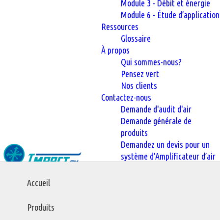
Module 3 - Débit et énergie
Module 6 - Étude d’application
Ressources
Glossaire
À propos
Qui sommes-nous?
Pensez vert
Nos clients
Contactez-nous
Demande d'audit d'air
Demande générale de
produits
Demandez un devis pour un
système d'Amplificateur d’air
Main
Accueil
Accueil
Glossaire des Termes liés à l’Air Comprimé
navigation
Glossaire
Produits
Glossaire des Termes liés à l’Air Comprimé