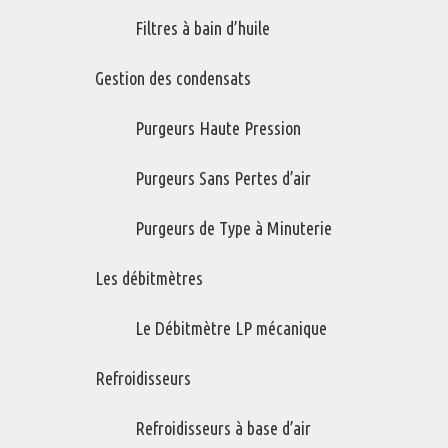
Filtre coalesceur
Fltre à tamis
Filtres à bain d’huile
Fraction massique d'humidité
Fuite
Fuite d'air
Gestion des condensats
Purgeurs Haute Pression
Purgeurs Sans Pertes d’air
Purgeurs de Type à Minuterie
Les débitmètres
Le Débitmètre LP mécanique
Refroidisseurs
Refroidisseurs à base d’air