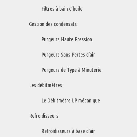
comprimé.
Filtres à bain d’huile
Chez Impact RM, nous sommes des spécialistes en gestion d'air
Gestion des condensats
comprimé, nous regardons l'ensemble de vos besoins, nous voulons
vous aider à gérer votre système de façon plus efficace. Nous
Purgeurs Haute Pression
pouvons accomplir ceci en vous offrant des produits à faible
consommation d'énergie qui s'ajouteront à votre système actuel et
qui rehausseront la performance de votre système d'air comprimé.
Purgeurs Sans Pertes d’air
Nous offrons une technologie pour éduquer votre personnel sur
tous les aspects du système. Chez Impact RM nous avons à cœur
Purgeurs de Type à Minuterie
votre système d'air comprimé et nous travaillons avec tous les
composants de votre système.
Les débitmètres
Donc, avant de vous acheter un nouveau compresseur, avant
Le Débitmètre LP mécanique
d'installer un nouvel assècheur, avant de penser à la filtration,
refroidisseurs, drains, séparateurs et stockage... parlez à un
Refroidisseurs
spécialiste chez Impact RM, nous avons les produits, le service et
la technologie pour ajuster votre système d'air comprimé existant
Refroidisseurs à base d’air
afin de vous permettre d'économiser. Vous ferez des économies