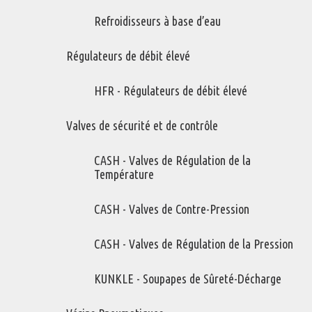
d'énergie, augmenterez l'efficacité et la gestion complète de votre
Refroidisseurs à base d’eau
système sera meilleure. Impact RM, les professionnels qui vous
aident à économiser et qui forment votre personnel à mieux gérer
Régulateurs de débit élevé
votre système d'air comprimé.
HFR - Régulateurs de débit élevé
Valves de sécurité et de contrôle
Contact
CASH - Valves de Régulation de la
Température
Gestion d'air Comprimé
Impact RM Inc.
CASH - Valves de Contre-Pression
Boîte postale 4660,
Mont Tremblant (QC)
CASH - Valves de Régulation de la Pression
Canada J8E 1A1
Téléphone: (819) 717-1370
KUNKLE - Soupapes de Sûreté-Décharge
Télécopieur: (819) 717-1372