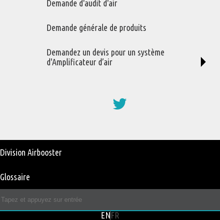
Demande d'audit d'air
Nous acceptons
Demande générale de produits
Demandez un devis pour un système
d'Amplificateur d’air
© 2022
Impact RM
. Tous droits réservés.
Développement Web
par
8P-Design
Social
Media
User
Division Airbooster
account
Glossaire
menu
ENGLISH
FRANÇAIS