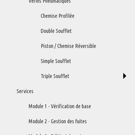
Vérins Pneumatiques
Sans frais Canada & USA
1 (800) 463-1385
Chemise Profilée
info@impactrm.com
Double Soufflet
Suivez-nous sur Twitter
Piston / Chemise Réversible
Entreprise gérée avec des principes chrétiens
Simple Soufflet
Services
Triple Soufflet
Module 1 - Vérification de base
Module 2 - Gestion des fuites
Services
Module 3 - Débit et énergie
Module 6 - Étude d’application
Module 1 - Vérification de base
Module 2 - Gestion des fuites
Produits