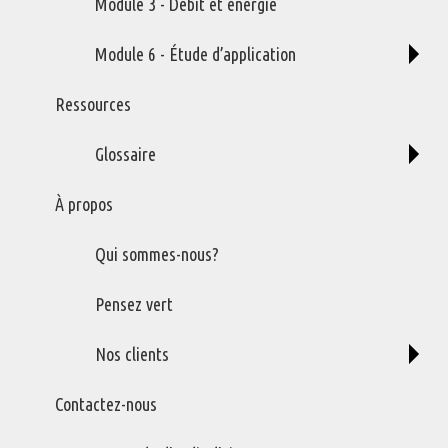
Amplificateur d’air
Module 3 - Débit et énergie
Compresseur à air diesel
Contrôle de vibration
Module 6 - Étude d’application
Contrôle du Bruit
Filtres à air
Ressources
Gestion des condensats
Les débitmètres
Glossaire
Refroidisseurs
Régulateurs de débit élevé
À propos
Valves de sécurité et de contrôle
Vérins Pneumatiques
Qui sommes-nous?
Pensez vert
Gestion d'air comprimé Impact RM Inc., un partenaire ENERGY STAR®
Nos clients
Contactez-nous