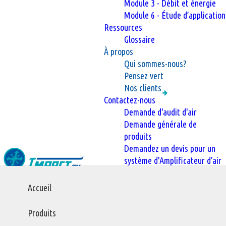
Module 3 - Débit et énergie
Module 6 - Étude d’application
Ressources
Glossaire
À propos
Qui sommes-nous?
Pensez vert
Nos clients
Contactez-nous
Demande d'audit d'air
Demande générale de
produits
Demandez un devis pour un
système d'Amplificateur d’air
Main
Accueil
Accueil
Nous sommes Spécialistes de l'Air Comprimé
navigation
Nous sommes Spécialistes de l'Air
Produits