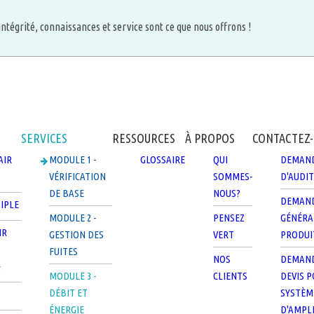
intégrité, connaissances et service sont ce que nous offrons !
SERVICES
RESSOURCES
À PROPOS
CONTACTEZ
AIR
MODULE 1 -
GLOSSAIRE
QUI
DEMAN
VÉRIFICATION
SOMMES-
D'AUDIT
DE BASE
NOUS?
DEMAN
IPLE
MODULE 2 -
PENSEZ
GÉNÉRA
IR
GESTION DES
VERT
PRODUI
FUITES
NOS
DEMAND
F
MODULE 3 -
CLIENTS
DEVIS 
DÉBIT ET
SYSTÈM
ÉNERGIE
D'AMPL