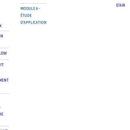
D’AIR
MODULE 6 -
ÉTUDE
D’APPLICATION
X
EN
LOW
IT
MENT
-
DE