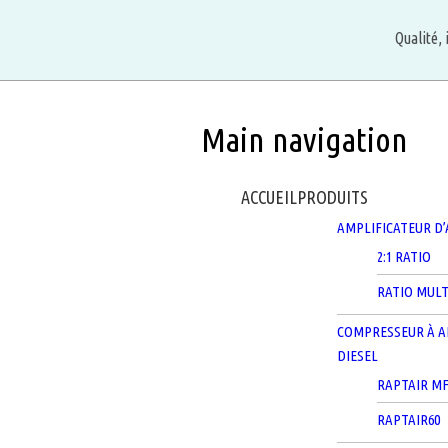
Aller
au
Qualité, 
contenu
principal
Main navigation
ACCUEIL
PRODUITS
AMPLIFICATEUR D’
2:1 RATIO
RATIO MULT
COMPRESSEUR À A
DIESEL
RAPTAIR M
RAPTAIR60