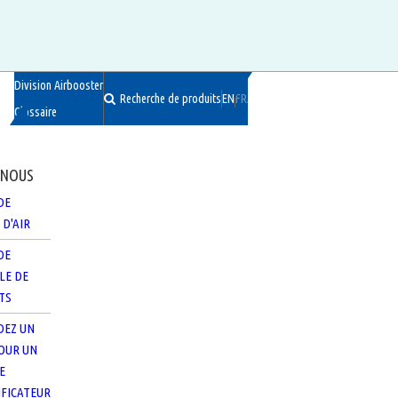
Division Airbooster
User
Recherche de produits
ENGLISH
FRANÇAIS
Glossaire
account
menu
-NOUS
DE
 D'AIR
DE
LE DE
TS
EZ UN
POUR UN
E
IFICATEUR