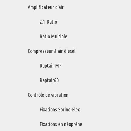
base d’air
Amplificateur d’air
2:1 Ratio
Gamme complète de différentes tailles et fonctionnalités. Tous de
Ratio Multiple
haute performance et écoénergétiques.
Compresseur à air diesel
Raptair MF
Raptair60
Contrôle de vibration
Fixations Spring-Flex
Beltguard
Fixations en néoprène