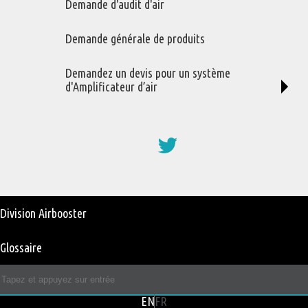
Demande d'audit d'air
Sans frais Canada & USA
1 (800) 463-1385
Demande générale de produits
info@impactrm.com
Demandez un devis pour un système
Suivez-nous sur Twitter
d'Amplificateur d’air
Entreprise gérée avec des principes chrétiens
Social
Media
Services
Module 1 - Vérification de base
Module 2 - Gestion des fuites
User
Division Airbooster
Module 3 - Débit et énergie
account
Module 6 - Étude d’application
Glossaire
menu
Produits
ENGLISH
FRANÇAIS