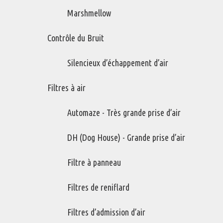
Utilise le débit d’air de la garde-courroie du compresseur à
piston
Marshmellow
Variations de ce produit
Contrôle du Bruit
M-15-76946
Silencieux d’échappement d’air
M-20-76785
M-25-76878
Filtres à air
M-30-76941
Automaze - Très grande prise d’air
DH (Dog House) - Grande prise d’air
Filtre à panneau
Filtres de reniflard
Filtres d’admission d’air