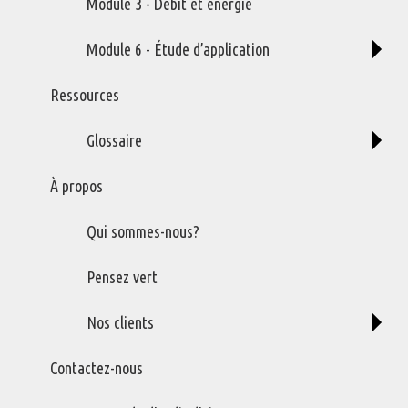
Module 3 - Débit et énergie
UPA-3-50
Module 6 - Étude d’application
UPA-4-100
Ressources
Glossaire
À propos
Contact
Qui sommes-nous?
Gestion d'air Comprimé
Impact RM Inc.
Pensez vert
Boîte postale 4660,
Mont Tremblant (QC)
Nos clients
Canada J8E 1A1
Contactez-nous
Téléphone: (819) 717-1370
Télécopieur: (819) 717-1372