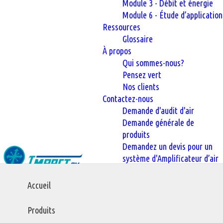
Module 3 - Débit et énergie
Module 6 - Étude d’application
Ressources
Glossaire
À propos
Qui sommes-nous?
Pensez vert
Nos clients
Contactez-nous
Demande d'audit d'air
Demande générale de
produits
Demandez un devis pour un
système d'Amplificateur d’air
Main
Accueil
Accueil
Produits
Refroidisseurs
navigation
Refroidisseurs à
Produits
Refroidisseurs à base d’air