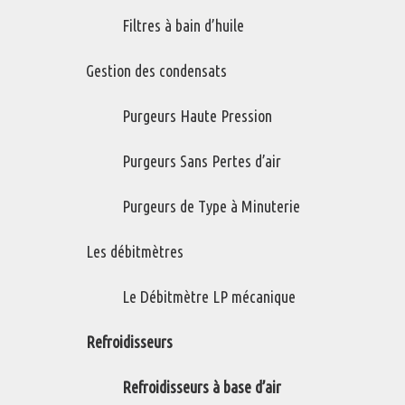
Filtres à bain d’huile
Série AA
Gestion des condensats
Refroidisseurs pour compresseurs (de petite à moyenne taille)
de type à vis et à pistons.
Purgeurs Haute Pression
Variations de ce produit
Purgeurs Sans Pertes d’air
AA-1-50
Purgeurs de Type à Minuterie
AA-2-80
AA-3-120
Les débitmètres
AA-4-150
Le Débitmètre LP mécanique
Refroidisseurs
Refroidisseurs à base d’air