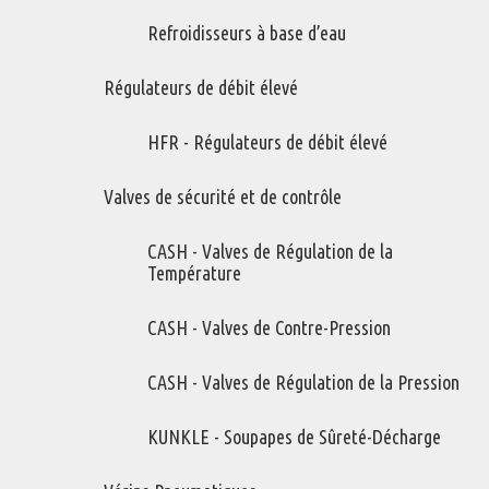
Refroidisseurs à base d’eau
Régulateurs de débit élevé
HFR - Régulateurs de débit élevé
Série AHP
Valves de sécurité et de contrôle
Refroidisseurs pour compresseurs (de moyenne à grandes
taille) de type à vis et à piston.
CASH - Valves de Régulation de la
Température
Variations de ce produit
CASH - Valves de Contre-Pression
AHP-1-400
AHP-2-725
CASH - Valves de Régulation de la Pression
AHP-3-950
KUNKLE - Soupapes de Sûreté-Décharge
AHP-4-1200