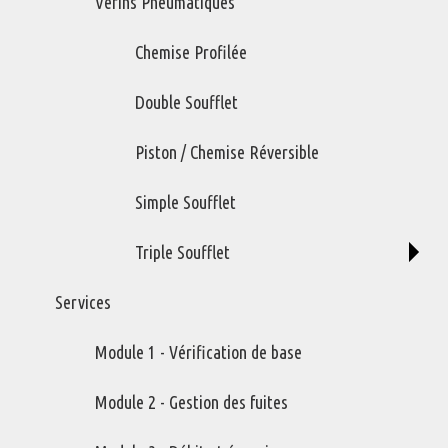
Vérins Pneumatiques
Chemise Profilée
Double Soufflet
Piston / Chemise Réversible
Simple Soufflet
Triple Soufflet
Série UPA
Refroidisseurs pour petits compresseurs de type à vis et à
Services
piston.
Module 1 - Vérification de base
Variations de ce produit
Module 2 - Gestion des fuites
UPA-1-20
UPA-2-35