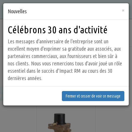
Aller
Qualité, intégrité, connaissances et service sont ce que nous
×
au
Nouvelles
offrons !
contenu
principal
Célébrons 30 ans d'activité
Main
navig
Les messages d'anniversaire de l'entreprise sont un
excellent moyen d'exprimer sa gratitude aux associés, aux
partenaires commerciaux, aux fournisseurs et bien sûr à
Accueil
Produits
Valves de sécurité et de contrôle
nos clients. Nous vous remercions tous d'avoir joué un rôle
essentiel dans le succès d'Impact RM au cours des 30
CASH - Valves de Régulation de la Pression
Type G-4
dernières années.
Fermer et cesser de voir ce message
Type G-4
Fermer et cesser de voir ce message