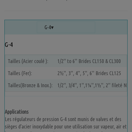
G-4
G-4
Tailles (Acier coulé ):
1/2'' to 6'' Brides CL150 & CL300
Tailles (Fer):
2½'', 3'', 4'', 5'', 6'' Brides CL125
Tailles(Bronze & Inox.):
1/2'', 3/4'', 1'',1¼'',1½'', 2'' fileté NPT
Applications
Les régulateurs de pression G-4 sont munis de valves et des
sièges d’acier inoxydable pour une utilisation sur vapeur, air et