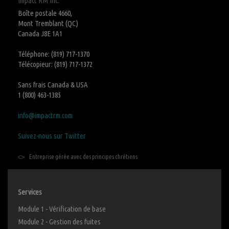
Impact RM Inc.
Boîte postale 4660,
Mont Tremblant (QC)
Canada J8E 1A1
Téléphone: (819) 717-1370
Télécopieur: (819) 717-1372
Sans frais Canada & USA
1 (800) 463-1385
info@impactrm.com
Suivez-nous sur Twitter
Entreprise gérée avec des principes chrétiens
Services
Module 1 - Vérification de base
Module 2 - Gestion des fuites